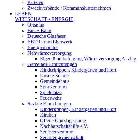
Parteien
Zweckverbände / Kommunalunternehmen
LEBEN
WIRTSCHAFT • ENERGIE
Ortsplan
Bus + Bahn
Deutsche Glasfaser
EBERstrom Eberwerk
Energiemonitor
Nahwärmeversorgung
Eigentümerbefragung Wärmeversorgung Anzing
Gemeinde Einrichtungen
Kinderkrippen, Kindergärten und Hort
Unsere Schule
Gemeindehaus
Sportzentrum
Spielplätze
Feuerwehr
Soziale Einrichtungen
Kinderkrippen, Kindergärten und Hort
Kirchen
Offene Ganztagsschule
Nachbarschaftshilfe e.V.
Seniorenzentrum
Seniorengemeinschaft