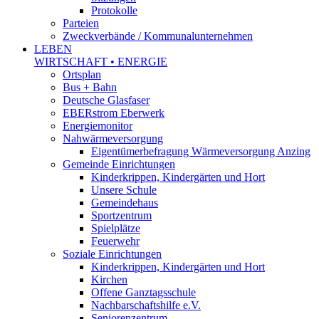
Protokolle
Parteien
Zweckverbände / Kommunalunternehmen
LEBEN
WIRTSCHAFT • ENERGIE
Ortsplan
Bus + Bahn
Deutsche Glasfaser
EBERstrom Eberwerk
Energiemonitor
Nahwärmeversorgung
Eigentümerbefragung Wärmeversorgung Anzing
Gemeinde Einrichtungen
Kinderkrippen, Kindergärten und Hort
Unsere Schule
Gemeindehaus
Sportzentrum
Spielplätze
Feuerwehr
Soziale Einrichtungen
Kinderkrippen, Kindergärten und Hort
Kirchen
Offene Ganztagsschule
Nachbarschaftshilfe e.V.
Seniorenzentrum