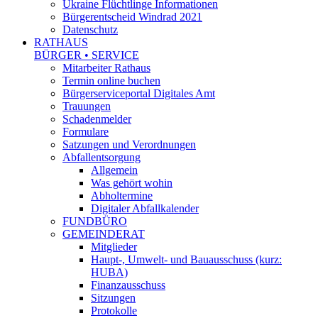
Ukraine Flüchtlinge Informationen
Bürgerentscheid Windrad 2021
Datenschutz
RATHAUS
BÜRGER • SERVICE
Mitarbeiter Rathaus
Termin online buchen
Bürgerserviceportal Digitales Amt
Trauungen
Schadenmelder
Formulare
Satzungen und Verordnungen
Abfallentsorgung
Allgemein
Was gehört wohin
Abholtermine
Digitaler Abfallkalender
FUNDBÜRO
GEMEINDERAT
Mitglieder
Haupt-, Umwelt- und Bauausschuss (kurz:
HUBA)
Finanzausschuss
Sitzungen
Protokolle