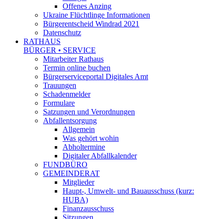
Offenes Anzing
Ukraine Flüchtlinge Informationen
Bürgerentscheid Windrad 2021
Datenschutz
RATHAUS
BÜRGER • SERVICE
Mitarbeiter Rathaus
Termin online buchen
Bürgerserviceportal Digitales Amt
Trauungen
Schadenmelder
Formulare
Satzungen und Verordnungen
Abfallentsorgung
Allgemein
Was gehört wohin
Abholtermine
Digitaler Abfallkalender
FUNDBÜRO
GEMEINDERAT
Mitglieder
Haupt-, Umwelt- und Bauausschuss (kurz:
HUBA)
Finanzausschuss
Sitzungen