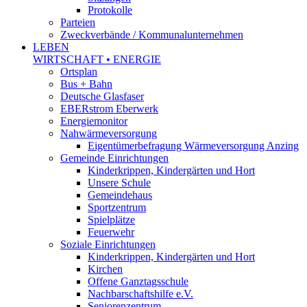
Protokolle
Parteien
Zweckverbände / Kommunalunternehmen
LEBEN
WIRTSCHAFT • ENERGIE
Ortsplan
Bus + Bahn
Deutsche Glasfaser
EBERstrom Eberwerk
Energiemonitor
Nahwärmeversorgung
Eigentümerbefragung Wärmeversorgung Anzing
Gemeinde Einrichtungen
Kinderkrippen, Kindergärten und Hort
Unsere Schule
Gemeindehaus
Sportzentrum
Spielplätze
Feuerwehr
Soziale Einrichtungen
Kinderkrippen, Kindergärten und Hort
Kirchen
Offene Ganztagsschule
Nachbarschaftshilfe e.V.
Seniorenzentrum