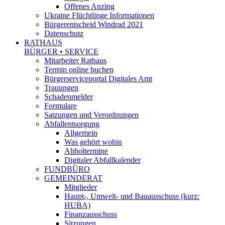
Offenes Anzing
Ukraine Flüchtlinge Informationen
Bürgerentscheid Windrad 2021
Datenschutz
RATHAUS
BÜRGER • SERVICE
Mitarbeiter Rathaus
Termin online buchen
Bürgerserviceportal Digitales Amt
Trauungen
Schadenmelder
Formulare
Satzungen und Verordnungen
Abfallentsorgung
Allgemein
Was gehört wohin
Abholtermine
Digitaler Abfallkalender
FUNDBÜRO
GEMEINDERAT
Mitglieder
Haupt-, Umwelt- und Bauausschuss (kurz:
HUBA)
Finanzausschuss
Sitzungen