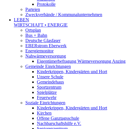
Protokolle
Parteien
Zweckverbände / Kommunalunternehmen
LEBEN
WIRTSCHAFT • ENERGIE
Ortsplan
Bus + Bahn
Deutsche Glasfaser
EBERstrom Eberwerk
Energiemonitor
Nahwärmeversorgung
Eigentümerbefragung Wärmeversorgung Anzing
Gemeinde Einrichtungen
Kinderkrippen, Kindergärten und Hort
Unsere Schule
Gemeindehaus
Sportzentrum
Spielplätze
Feuerwehr
Soziale Einrichtungen
Kinderkrippen, Kindergärten und Hort
Kirchen
Offene Ganztagsschule
Nachbarschaftshilfe e.V.
Seniorenzentrum