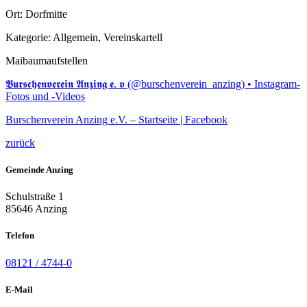
Ort:
Dorfmitte
Kategorie:
Allgemein, Vereinskartell
Maibaumaufstellen
𝕭𝖚𝖗𝖘𝖈𝖍𝖊𝖓𝖛𝖊𝖗𝖊𝖎𝖓 𝕬𝖓𝖟𝖎𝖓𝖌 𝖊. 𝖛 (@burschenverein_anzing) • Instagram-
Fotos und -Videos
Burschenverein Anzing e.V. – Startseite | Facebook
zurück
Gemeinde Anzing
Schulstraße 1
85646 Anzing
Telefon
08121 / 4744-0
E-Mail