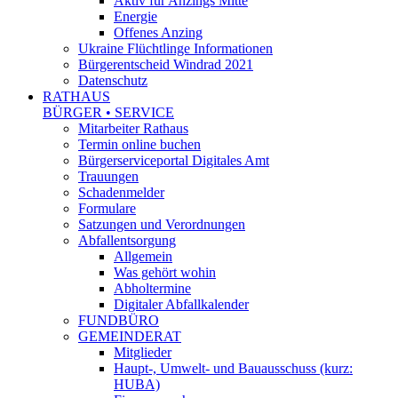
Aktiv für Anzings Mitte
Energie
Offenes Anzing
Ukraine Flüchtlinge Informationen
Bürgerentscheid Windrad 2021
Datenschutz
RATHAUS
BÜRGER • SERVICE
Mitarbeiter Rathaus
Termin online buchen
Bürgerserviceportal Digitales Amt
Trauungen
Schadenmelder
Formulare
Satzungen und Verordnungen
Abfallentsorgung
Allgemein
Was gehört wohin
Abholtermine
Digitaler Abfallkalender
FUNDBÜRO
GEMEINDERAT
Mitglieder
Haupt-, Umwelt- und Bauausschuss (kurz:
HUBA)