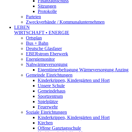
Finanzausschuss
Sitzungen
Protokolle
Parteien
Zweckverbände / Kommunalunternehmen
LEBEN
WIRTSCHAFT • ENERGIE
Ortsplan
Bus + Bahn
Deutsche Glasfaser
EBERstrom Eberwerk
Energiemonitor
Nahwärmeversorgung
Eigentümerbefragung Wärmeversorgung Anzing
Gemeinde Einrichtungen
Kinderkrippen, Kindergärten und Hort
Unsere Schule
Gemeindehaus
Sportzentrum
Spielplätze
Feuerwehr
Soziale Einrichtungen
Kinderkrippen, Kindergärten und Hort
Kirchen
Offene Ganztagsschule