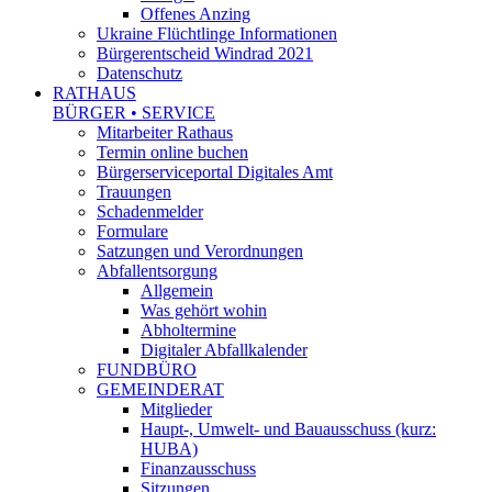
Offenes Anzing
Ukraine Flüchtlinge Informationen
Bürgerentscheid Windrad 2021
Datenschutz
RATHAUS
BÜRGER • SERVICE
Mitarbeiter Rathaus
Termin online buchen
Bürgerserviceportal Digitales Amt
Trauungen
Schadenmelder
Formulare
Satzungen und Verordnungen
Abfallentsorgung
Allgemein
Was gehört wohin
Abholtermine
Digitaler Abfallkalender
FUNDBÜRO
GEMEINDERAT
Mitglieder
Haupt-, Umwelt- und Bauausschuss (kurz:
HUBA)
Finanzausschuss
Sitzungen