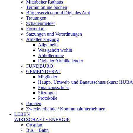
Mitarbeiter Rathaus
Termin online buchen
Bürgerserviceportal Digitales Amt
Trauungen
Schadenmelder
Formulare
Satzungen und Verordnungen
Abfallentsorgung
Allgemein
Was gehört wohin
Abholtermine
Digitaler Abfallkalender
FUNDBÜRO
GEMEINDERAT
Mitglieder
Haupt-, Umwelt- und Bauausschuss (kurz: HUBA
Finanzausschuss
Sitzungen
Protokolle
Parteien
Zweckverbände / Kommunalunternehmen
LEBEN
WIRTSCHAFT • ENERGIE
Ortsplan
Bus + Bahn