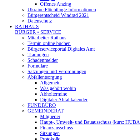
Offenes Anzing
Ukraine Flüchtlinge Informationen
Bürgerentscheid Windrad 2021
Datenschutz
RATHAUS
BÜRGER • SERVICE
Mitarbeiter Rathaus
Termin online buchen
Bürgerserviceportal Digitales Amt
Trauungen
Schadenmelder
Formulare
Satzungen und Verordnungen
Abfallentsorgung
Allgemein
Was gehört wohin
Abholtermine
Digitaler Abfallkalender
FUNDBÜRO
GEMEINDERAT
Mitglieder
Haupt-, Umwelt- und Bauausschuss (kurz: HUBA
Finanzausschuss
Sitzungen
Protokolle