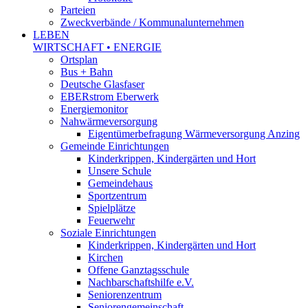
Parteien
Zweckverbände / Kommunalunternehmen
LEBEN
WIRTSCHAFT • ENERGIE
Ortsplan
Bus + Bahn
Deutsche Glasfaser
EBERstrom Eberwerk
Energiemonitor
Nahwärmeversorgung
Eigentümerbefragung Wärmeversorgung Anzing
Gemeinde Einrichtungen
Kinderkrippen, Kindergärten und Hort
Unsere Schule
Gemeindehaus
Sportzentrum
Spielplätze
Feuerwehr
Soziale Einrichtungen
Kinderkrippen, Kindergärten und Hort
Kirchen
Offene Ganztagsschule
Nachbarschaftshilfe e.V.
Seniorenzentrum
Seniorengemeinschaft