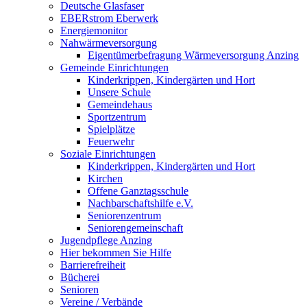
Deutsche Glasfaser
EBERstrom Eberwerk
Energiemonitor
Nahwärmeversorgung
Eigentümerbefragung Wärmeversorgung Anzing
Gemeinde Einrichtungen
Kinderkrippen, Kindergärten und Hort
Unsere Schule
Gemeindehaus
Sportzentrum
Spielplätze
Feuerwehr
Soziale Einrichtungen
Kinderkrippen, Kindergärten und Hort
Kirchen
Offene Ganztagsschule
Nachbarschaftshilfe e.V.
Seniorenzentrum
Seniorengemeinschaft
Jugendpflege Anzing
Hier bekommen Sie Hilfe
Barrierefreiheit
Bücherei
Senioren
Vereine / Verbände