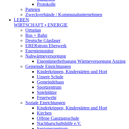
Protokolle
Parteien
Zweckverbände / Kommunalunternehmen
LEBEN
WIRTSCHAFT • ENERGIE
Ortsplan
Bus + Bahn
Deutsche Glasfaser
EBERstrom Eberwerk
Energiemonitor
Nahwärmeversorgung
Eigentümerbefragung Wärmeversorgung Anzing
Gemeinde Einrichtungen
Kinderkrippen, Kindergärten und Hort
Unsere Schule
Gemeindehaus
Sportzentrum
Spielplätze
Feuerwehr
Soziale Einrichtungen
Kinderkrippen, Kindergärten und Hort
Kirchen
Offene Ganztagsschule
Nachbarschaftshilfe e.V.
Seniorenzentrum