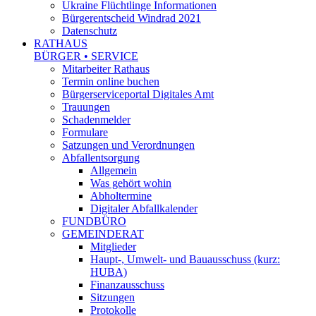
Ukraine Flüchtlinge Informationen
Bürgerentscheid Windrad 2021
Datenschutz
RATHAUS
BÜRGER • SERVICE
Mitarbeiter Rathaus
Termin online buchen
Bürgerserviceportal Digitales Amt
Trauungen
Schadenmelder
Formulare
Satzungen und Verordnungen
Abfallentsorgung
Allgemein
Was gehört wohin
Abholtermine
Digitaler Abfallkalender
FUNDBÜRO
GEMEINDERAT
Mitglieder
Haupt-, Umwelt- und Bauausschuss (kurz:
HUBA)
Finanzausschuss
Sitzungen
Protokolle