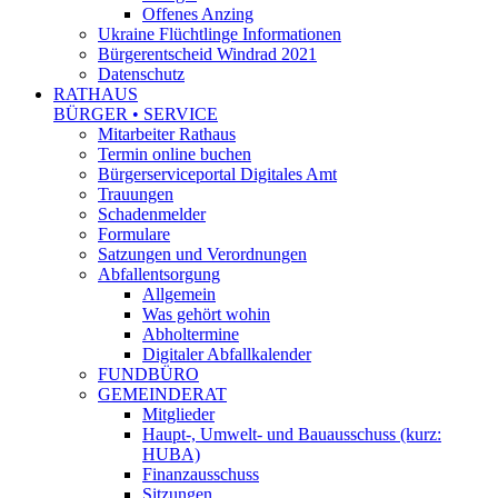
Offenes Anzing
Ukraine Flüchtlinge Informationen
Bürgerentscheid Windrad 2021
Datenschutz
RATHAUS
BÜRGER • SERVICE
Mitarbeiter Rathaus
Termin online buchen
Bürgerserviceportal Digitales Amt
Trauungen
Schadenmelder
Formulare
Satzungen und Verordnungen
Abfallentsorgung
Allgemein
Was gehört wohin
Abholtermine
Digitaler Abfallkalender
FUNDBÜRO
GEMEINDERAT
Mitglieder
Haupt-, Umwelt- und Bauausschuss (kurz:
HUBA)
Finanzausschuss
Sitzungen