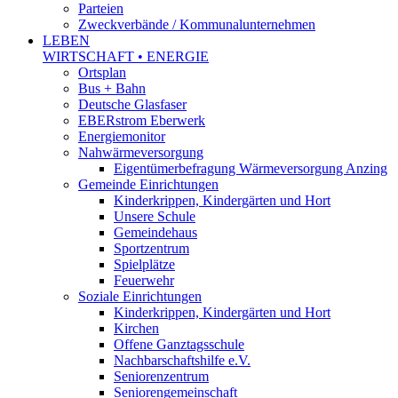
Parteien
Zweckverbände / Kommunalunternehmen
LEBEN
WIRTSCHAFT • ENERGIE
Ortsplan
Bus + Bahn
Deutsche Glasfaser
EBERstrom Eberwerk
Energiemonitor
Nahwärmeversorgung
Eigentümerbefragung Wärmeversorgung Anzing
Gemeinde Einrichtungen
Kinderkrippen, Kindergärten und Hort
Unsere Schule
Gemeindehaus
Sportzentrum
Spielplätze
Feuerwehr
Soziale Einrichtungen
Kinderkrippen, Kindergärten und Hort
Kirchen
Offene Ganztagsschule
Nachbarschaftshilfe e.V.
Seniorenzentrum
Seniorengemeinschaft