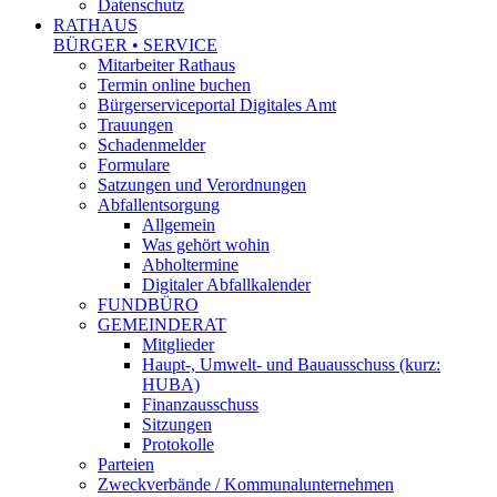
Datenschutz
RATHAUS
BÜRGER • SERVICE
Mitarbeiter Rathaus
Termin online buchen
Bürgerserviceportal Digitales Amt
Trauungen
Schadenmelder
Formulare
Satzungen und Verordnungen
Abfallentsorgung
Allgemein
Was gehört wohin
Abholtermine
Digitaler Abfallkalender
FUNDBÜRO
GEMEINDERAT
Mitglieder
Haupt-, Umwelt- und Bauausschuss (kurz:
HUBA)
Finanzausschuss
Sitzungen
Protokolle
Parteien
Zweckverbände / Kommunalunternehmen