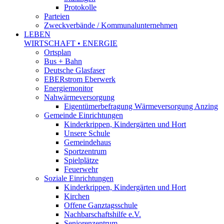
Protokolle
Parteien
Zweckverbände / Kommunalunternehmen
LEBEN
WIRTSCHAFT • ENERGIE
Ortsplan
Bus + Bahn
Deutsche Glasfaser
EBERstrom Eberwerk
Energiemonitor
Nahwärmeversorgung
Eigentümerbefragung Wärmeversorgung Anzing
Gemeinde Einrichtungen
Kinderkrippen, Kindergärten und Hort
Unsere Schule
Gemeindehaus
Sportzentrum
Spielplätze
Feuerwehr
Soziale Einrichtungen
Kinderkrippen, Kindergärten und Hort
Kirchen
Offene Ganztagsschule
Nachbarschaftshilfe e.V.
Seniorenzentrum