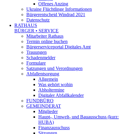
Offenes Anzing
Ukraine Flüchtlinge Informationen
Bürgerentscheid Windrad 2021
Datenschutz
RATHAUS
BÜRGER • SERVICE
Mitarbeiter Rathaus
Termin online buchen
Bürgerserviceportal Digitales Amt
Trauungen
Schadenmelder
Formulare
Satzungen und Verordnungen
Abfallentsorgung
Allgemein
Was gehört wohin
Abholtermine
Digitaler Abfallkalender
FUNDBÜRO
GEMEINDERAT
Mitglieder
Haupt-, Umwelt- und Bauausschuss (kurz:
HUBA)
Finanzausschuss
Sitzungen