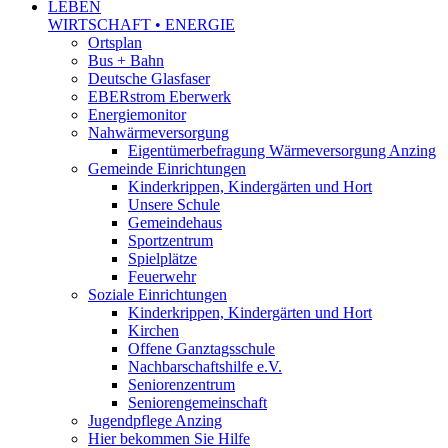
LEBEN
WIRTSCHAFT • ENERGIE
Ortsplan
Bus + Bahn
Deutsche Glasfaser
EBERstrom Eberwerk
Energiemonitor
Nahwärmeversorgung
Eigentümerbefragung Wärmeversorgung Anzing
Gemeinde Einrichtungen
Kinderkrippen, Kindergärten und Hort
Unsere Schule
Gemeindehaus
Sportzentrum
Spielplätze
Feuerwehr
Soziale Einrichtungen
Kinderkrippen, Kindergärten und Hort
Kirchen
Offene Ganztagsschule
Nachbarschaftshilfe e.V.
Seniorenzentrum
Seniorengemeinschaft
Jugendpflege Anzing
Hier bekommen Sie Hilfe