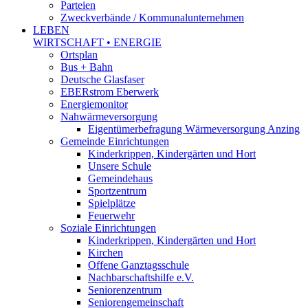
Parteien
Zweckverbände / Kommunalunternehmen
LEBEN
WIRTSCHAFT • ENERGIE
Ortsplan
Bus + Bahn
Deutsche Glasfaser
EBERstrom Eberwerk
Energiemonitor
Nahwärmeversorgung
Eigentümerbefragung Wärmeversorgung Anzing
Gemeinde Einrichtungen
Kinderkrippen, Kindergärten und Hort
Unsere Schule
Gemeindehaus
Sportzentrum
Spielplätze
Feuerwehr
Soziale Einrichtungen
Kinderkrippen, Kindergärten und Hort
Kirchen
Offene Ganztagsschule
Nachbarschaftshilfe e.V.
Seniorenzentrum
Seniorengemeinschaft