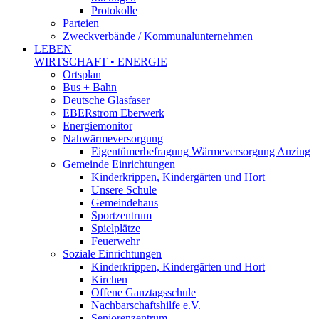
Protokolle
Parteien
Zweckverbände / Kommunalunternehmen
LEBEN
WIRTSCHAFT • ENERGIE
Ortsplan
Bus + Bahn
Deutsche Glasfaser
EBERstrom Eberwerk
Energiemonitor
Nahwärmeversorgung
Eigentümerbefragung Wärmeversorgung Anzing
Gemeinde Einrichtungen
Kinderkrippen, Kindergärten und Hort
Unsere Schule
Gemeindehaus
Sportzentrum
Spielplätze
Feuerwehr
Soziale Einrichtungen
Kinderkrippen, Kindergärten und Hort
Kirchen
Offene Ganztagsschule
Nachbarschaftshilfe e.V.
Seniorenzentrum