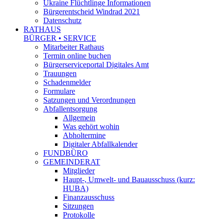
Ukraine Flüchtlinge Informationen
Bürgerentscheid Windrad 2021
Datenschutz
RATHAUS
BÜRGER • SERVICE
Mitarbeiter Rathaus
Termin online buchen
Bürgerserviceportal Digitales Amt
Trauungen
Schadenmelder
Formulare
Satzungen und Verordnungen
Abfallentsorgung
Allgemein
Was gehört wohin
Abholtermine
Digitaler Abfallkalender
FUNDBÜRO
GEMEINDERAT
Mitglieder
Haupt-, Umwelt- und Bauausschuss (kurz:
HUBA)
Finanzausschuss
Sitzungen
Protokolle