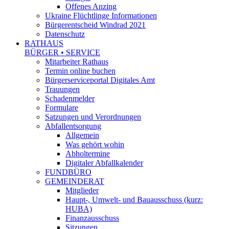
Offenes Anzing
Ukraine Flüchtlinge Informationen
Bürgerentscheid Windrad 2021
Datenschutz
RATHAUS
BÜRGER • SERVICE
Mitarbeiter Rathaus
Termin online buchen
Bürgerserviceportal Digitales Amt
Trauungen
Schadenmelder
Formulare
Satzungen und Verordnungen
Abfallentsorgung
Allgemein
Was gehört wohin
Abholtermine
Digitaler Abfallkalender
FUNDBÜRO
GEMEINDERAT
Mitglieder
Haupt-, Umwelt- und Bauausschuss (kurz:
HUBA)
Finanzausschuss
Sitzungen