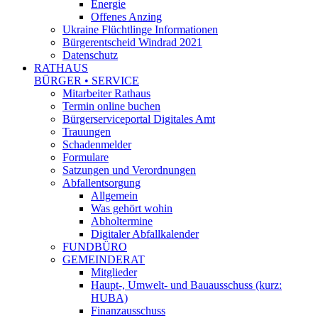
Energie
Offenes Anzing
Ukraine Flüchtlinge Informationen
Bürgerentscheid Windrad 2021
Datenschutz
RATHAUS
BÜRGER • SERVICE
Mitarbeiter Rathaus
Termin online buchen
Bürgerserviceportal Digitales Amt
Trauungen
Schadenmelder
Formulare
Satzungen und Verordnungen
Abfallentsorgung
Allgemein
Was gehört wohin
Abholtermine
Digitaler Abfallkalender
FUNDBÜRO
GEMEINDERAT
Mitglieder
Haupt-, Umwelt- und Bauausschuss (kurz:
HUBA)
Finanzausschuss