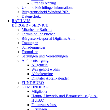
Offenes Anzing
Ukraine Flüchtlinge Informationen
Bürgerentscheid Windrad 2021
Datenschutz
RATHAUS
BÜRGER • SERVICE
Mitarbeiter Rathaus
Termin online buchen
Bürgerserviceportal Digitales Amt
Trauungen
Schadenmelder
Formulare
Satzungen und Verordnungen
Abfallentsorgung
Allgemein
Was gehört wohin
Abholtermine
Digitaler Abfallkalender
FUNDBÜRO
GEMEINDERAT
Mitglieder
Haupt-, Umwelt- und Bauausschuss (kurz:
HUBA)
Finanzausschuss
Sitzungen