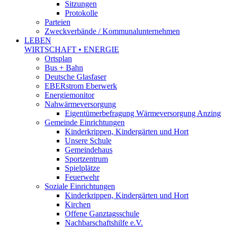
Sitzungen
Protokolle
Parteien
Zweckverbände / Kommunalunternehmen
LEBEN
WIRTSCHAFT • ENERGIE
Ortsplan
Bus + Bahn
Deutsche Glasfaser
EBERstrom Eberwerk
Energiemonitor
Nahwärmeversorgung
Eigentümerbefragung Wärmeversorgung Anzing
Gemeinde Einrichtungen
Kinderkrippen, Kindergärten und Hort
Unsere Schule
Gemeindehaus
Sportzentrum
Spielplätze
Feuerwehr
Soziale Einrichtungen
Kinderkrippen, Kindergärten und Hort
Kirchen
Offene Ganztagsschule
Nachbarschaftshilfe e.V.