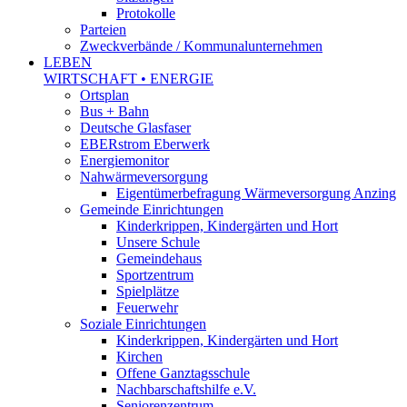
Protokolle
Parteien
Zweckverbände / Kommunalunternehmen
LEBEN
WIRTSCHAFT • ENERGIE
Ortsplan
Bus + Bahn
Deutsche Glasfaser
EBERstrom Eberwerk
Energiemonitor
Nahwärmeversorgung
Eigentümerbefragung Wärmeversorgung Anzing
Gemeinde Einrichtungen
Kinderkrippen, Kindergärten und Hort
Unsere Schule
Gemeindehaus
Sportzentrum
Spielplätze
Feuerwehr
Soziale Einrichtungen
Kinderkrippen, Kindergärten und Hort
Kirchen
Offene Ganztagsschule
Nachbarschaftshilfe e.V.
Seniorenzentrum