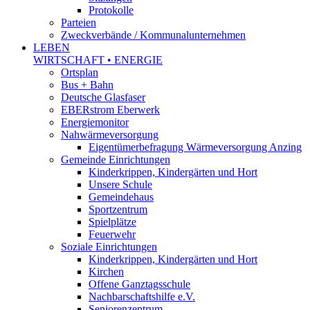
Protokolle
Parteien
Zweckverbände / Kommunalunternehmen
LEBEN
WIRTSCHAFT • ENERGIE
Ortsplan
Bus + Bahn
Deutsche Glasfaser
EBERstrom Eberwerk
Energiemonitor
Nahwärmeversorgung
Eigentümerbefragung Wärmeversorgung Anzing
Gemeinde Einrichtungen
Kinderkrippen, Kindergärten und Hort
Unsere Schule
Gemeindehaus
Sportzentrum
Spielplätze
Feuerwehr
Soziale Einrichtungen
Kinderkrippen, Kindergärten und Hort
Kirchen
Offene Ganztagsschule
Nachbarschaftshilfe e.V.
Seniorenzentrum