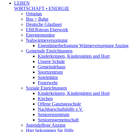
LEBEN
WIRTSCHAFT • ENERGIE
Ortsplan
Bus + Bahn
Deutsche Glasfaser
EBERstrom Eberwerk
Energiemonitor
Nahwärmeversorgung
Eigentümerbefragung Wärmeversorgung Anzing
Gemeinde Einrichtungen
Kinderkrippen, Kindergärten und Hort
Unsere Schule
Gemeindehaus
Sportzentrum
Spielplätze
Feuerwehr
Soziale Einrichtungen
Kinderkrippen, Kindergärten und Hort
Kirchen
Offene Ganztagsschule
Nachbarschaftshilfe e.V.
Seniorenzentrum
Seniorengemeinschaft
Jugendpflege Anzing
Hier bekommen Sie Hilfe