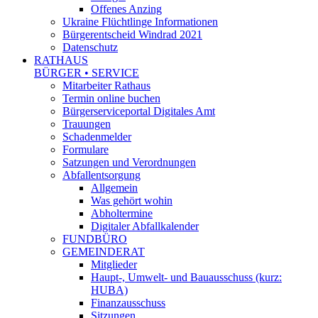
Offenes Anzing
Ukraine Flüchtlinge Informationen
Bürgerentscheid Windrad 2021
Datenschutz
RATHAUS
BÜRGER • SERVICE
Mitarbeiter Rathaus
Termin online buchen
Bürgerserviceportal Digitales Amt
Trauungen
Schadenmelder
Formulare
Satzungen und Verordnungen
Abfallentsorgung
Allgemein
Was gehört wohin
Abholtermine
Digitaler Abfallkalender
FUNDBÜRO
GEMEINDERAT
Mitglieder
Haupt-, Umwelt- und Bauausschuss (kurz:
HUBA)
Finanzausschuss
Sitzungen