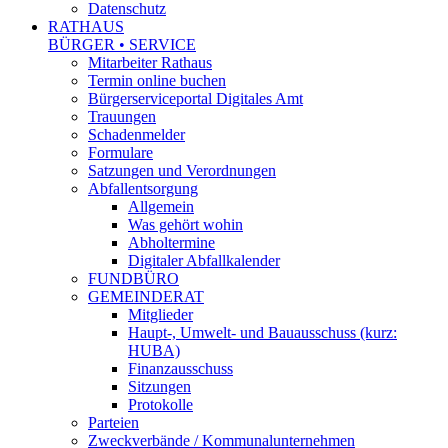
Datenschutz
RATHAUS
BÜRGER • SERVICE
Mitarbeiter Rathaus
Termin online buchen
Bürgerserviceportal Digitales Amt
Trauungen
Schadenmelder
Formulare
Satzungen und Verordnungen
Abfallentsorgung
Allgemein
Was gehört wohin
Abholtermine
Digitaler Abfallkalender
FUNDBÜRO
GEMEINDERAT
Mitglieder
Haupt-, Umwelt- und Bauausschuss (kurz:
HUBA)
Finanzausschuss
Sitzungen
Protokolle
Parteien
Zweckverbände / Kommunalunternehmen